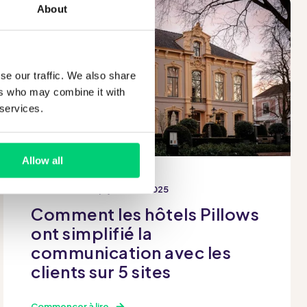
About
se our traffic. We also share
ers who may combine it with
 services.
Allow all
Michiel de Vor
juillet 22 2025
Comment les hôtels Pillows
ont simplifié la
communication avec les
clients sur 5 sites
Commencer à lire