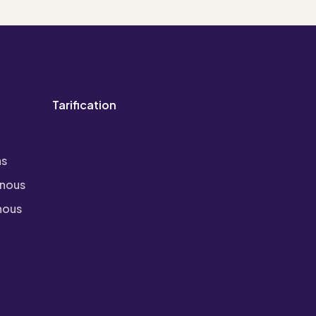
Tarification
as
 nous
nous