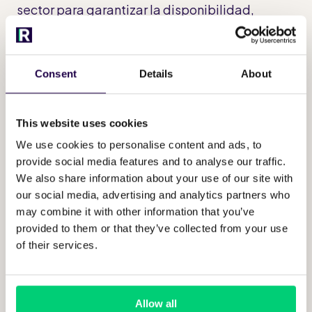
sector para garantizar la disponibilidad,
confidencialidad e integridad de sus datos.
Cifrado
Consent
Details
About
Utilizamos prácticas de cifrado sólidas y
estandarizadas para salvaguardar los datos en
This website uses cookies
reposo y durante la transmisión. Los datos en
We use cookies to personalise content and ads, to
reposo se cifran utilizando metodologías
provide social media features and to analyse our traffic.
criptográficas avanzadas como AES-256. Para
We also share information about your use of our site with
la transmisión de datos, empleamos el cifrado
our social media, advertising and analytics partners who
SSL/TLS, que garantiza la protección de los
may combine it with other information that you’ve
provided to them or that they’ve collected from your use
datos comunicados entre el usuario y nuestros
of their services.
servidores. Como parte de nuestras políticas
de cifrado, adoptamos un proceso de gestión
de claves que incluye la rotación periódica de
Allow all
las mismas para mantener la seguridad de los