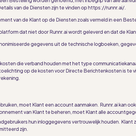
een Bestelling worden genoemd, met inbegrip van alle aanvullin
ls van de Diensten zijn te vinden op https://runnr.ai/.
ent van de Klant op de Diensten zoals vermeld in een Bestel
latform dat niet door Runnr.ai wordt geleverd en dat de Klan
nimiseerde gegevens uit de technische logboeken, gegevens 
 kosten die verband houden met het type communicatiekanaa
toelichting op de kosten voor Directe Berichtenkosten is te v
rekening.
gebruiken, moet Klant een account aanmaken. Runnr.ai kan o
nnement van Klant te beheren, moet Klant alle accountgegev
ndgebruikers hun inloggegevens vertrouwelijk houden. Klant z
tteerd zijn.