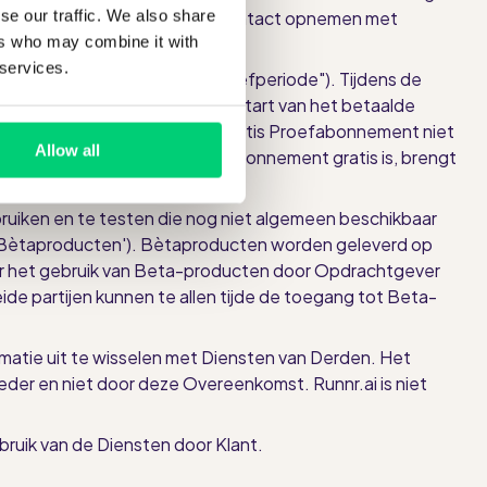
se our traffic. We also share
an worden geleverd. Klant kan contact opnemen met
ers who may combine it with
 services.
beperkte periode ("Gratis Proefperiode"). Tijdens de
ement op elk moment vóór de start van het betaalde
nt eindigt en de Klant het Gratis Proefabonnement niet
Allow all
t feit dat het Gratis Proefabonnement gratis is, brengt
bruiken en te testen die nog niet algemeen beschikbaar
ding ('Bètaproducten'). Bètaproducten worden geleverd op
 Voor het gebruik van Beta-producten door Opdrachtgever
de partijen kunnen te allen tijde de toegang tot Beta-
rmatie uit te wisselen met Diensten van Derden. Het
er en niet door deze Overeenkomst. Runnr.ai is niet
ebruik van de Diensten door Klant.