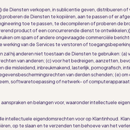
)
de Diensten verkopen, in sublicentie geven, distribueren of 
)
proberen de Diensten te kopiëren, aan te passen of er afg
gineering toe te passen, te decompileren of proberen de br
erend product of een concurrerende dienst te ontwikkelen;
ruiken om spam of andere ongevraagde commerciële bericht
de werking van de Services te verstoren of toegangsbeperkin
zal hij anderen niet toestaan de Diensten te gebruiken: (a) vo
rechten van anderen; (c) voor het bedreigen, aanzetten, bev
ten die misleidend, inbreukmakend, lasterlijk, pornografisch, 
 gegevensbeschermingsrechten van derden schenden; (e) om de 
teem, softwaretoepassing of netwerk- of computerapparaat
, aanspraken en belangen voor, waaronder intellectuele eige
lle intellectuele eigendomsrechten voor op Klantinhoud. Klan
piëren, op te slaan en te verzenden ten behoeve van het verl