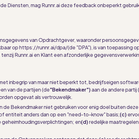
de Diensten, mag Runnr.ai deze feedback onbeperkt gebru
rsoonsgegevens van Opdrachtgever, waaronder persoonsgegev
baar op
https://runnr.ai/dpa/
(de "DPA"), is van toepassing 
, tenzij Runnr.ai en Klant een afzonderlijke gegevensverwe
, met inbegrip van maar niet beperkt tot, bedrijfseigen softw
en van de partijen (de
"Bekendmaker")
aan de andere partij 
orden opgevat als vertrouwelijk.
van de Bekendmaker niet gebruiken voor enig doel buiten de
f entiteit anders dan op een "need-to-know" basis;
(c)
ervo
e geheimhoudingsverplichtingen; en
(d)
redelijke maatregelen