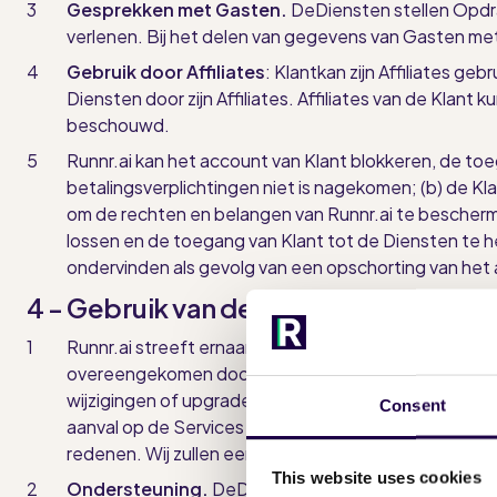
Gesprekken met Gasten.
De
Diensten stellen Opd
verlenen. Bij het delen van gegevens van Gasten met R
Gebruik door Affiliates
:
Klant
kan zijn Affiliates ge
Diensten door zijn Affiliates. Affiliates van de Klant
beschouwd.
Runnr
.ai kan het account van Klant blokkeren, de toe
betalingsverplichtingen niet is nagekomen; (b) de Kla
om de rechten en belangen van Runnr.ai te bescherm
lossen en de toegang van Klant tot de Diensten te her
ondervinden als gevolg van een opschorting van het a
4 - Gebruik van de Diensten
Runnr
.ai streeft ernaar de Diensten zoveel mogelijk
overeengekomen door middel van een aparte service l
wijzigingen of upgrades uit te voeren;
(b)
als gevolg
v
Consent
aanval op de Services of een ander netwerk of syst
redenen. Wij zullen een redelijke inspanning levere
This website uses cookies
Ondersteuning.
De
Diensten worden geleverd in co