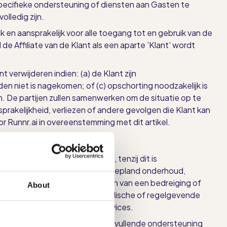
ecifieke ondersteuning of diensten aan Gasten te
lledig zijn.
jk en aansprakelijk voor alle toegang tot en gebruik van de
 de Affiliate van de Klant als een aparte 'Klant' wordt
verwijderen indien: (a) de Klant zijn
den niet is nagekomen; of (c) opschorting noodzakelijk is
 De partijen zullen samenwerken om de situatie op te
sprakelijkheid, verliezen of andere gevolgen die Klant kan
r Runnr.ai in overeenstemming met dit artikel.
 beschikbaarheid garanderen, tenzij dit is
aar zijn:
(a)
om
gepland of ongepland onderhoud,
leveranciers;
(c)
om
de gevolgen van een bedreiging of
About
men; of
(d)
indien
vereist om juridische of regelgevende
e onbeschikbaarheid van de Services.
s://runnr.ai/. Als de Klant aanvullende ondersteuning