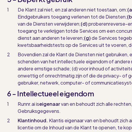
De Klant zal niet, en zal anderen niet toestaan, om:
(a
Eindgebruikers toegang verlenen tot de Diensten;
(b
van de Diensten
verwijderen
;
(d)
proberen
reverse-en
toegang te verkrijgen tot
de Services om een concurr
dienst aan anderen te leveren;
(g)
de Services
te
geb
kwetsbaarheidstests op de Services
uit te voeren
, 
Bovendien zal de Klant de Diensten niet gebruiken, en 
schenden van het intellectuele eigendom of andere 
andere ernstige schade; (d) voor inhoud of activitei
onwettig of onrechtmatig zijn of die de privacy- of
gebruiker, netwerk, computer- of communicatiesys
6 - Intellectueel eigendom
Runnr
.ai is
eigenaar
van en behoudt zich alle rechten
Gebruiksgegevens.
Klantinhoud.
Klant
is eigenaar van en behoudt zich a
licentie om de Inhoud van de Klant te openen, te ko