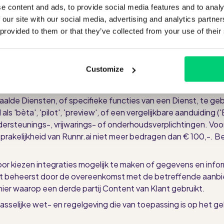
e content and ads, to provide social media features and to analy
n deze ondersteuning en of deze gratis of tegen betaling k
 our site with our social media, advertising and analytics partn
 provided to them or that they’ve collected from your use of their
de gelegenheid bieden de Diensten gratis te testen voor een 
kt zijn. De Klant kan het gebruik van een Gratis Proefabonn
uren naar support@runnr.ai. Zodra het Gratis Proefabonneme
Customize
en naar de Termijn van het Betaalde Abonnement. Ondanks he
in verband met het Gratis Proefabonnement in rekening.
aalde Diensten, of specifieke functies van een Dienst, te ge
id als 'bèta', 'pilot', 'preview', of een vergelijkbare aandui
, ondersteunings-, vrijwarings- of onderhoudsverplichtingen.
akelijkheid van Runnr.ai niet meer bedragen dan € 100,-. Bei
oor kiezen integraties mogelijk te maken of gegevens en info
t beheerst door de overeenkomst met de betreffende aanbied
ier waarop een derde partij Content van Klant gebruikt.
passelijke wet- en regelgeving die van toepassing is op het g