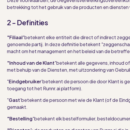
Deze Voorwaarden, de Gegevensverwerkingsovereenkomst
betrekking tot het gebruik van de producten en diensten
2 - Definities
"Filiaal
"
betekent elke entiteit die direct of indirect z
genoemde partij. In deze definitie betekent "zeggenscha
macht om het management en het beleid van de betreffen
"Inhoud van de Klant
"
betekent alle gegevens, inhoud of 
met behulp van de Diensten, met uitzondering van Gebru
"
Eindgebruiker
'
betekent de persoon die door Klant is gea
toegang tot het Runnr.ai platform).
"
Gast
'
betekent de persoon met wie de Klant (of de Eindg
gemaakt.
"Bestelling
"
betekent elk bestelformulier, besteldocumen