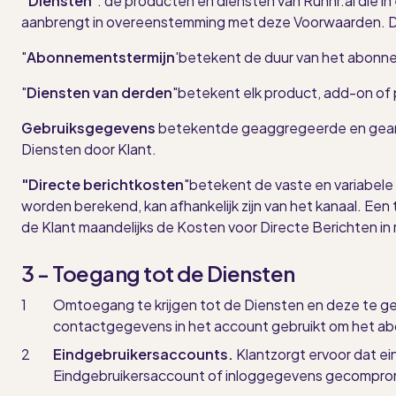
"Diensten
"
: de producten en diensten van Runnr.ai die in 
aanbrengt in overeenstemming met deze Voorwaarden. Detai
"
Abonnementstermijn
'
betekent de duur van het abonnem
"
Diensten van derden
"
betekent elk product, add-on of p
Gebruiksgegevens
betekent
de geaggregeerde en geano
Diensten door Klant.
"Directe berichtkosten
"
betekent de vaste en variabele
worden berekend, kan afhankelijk zijn van het kanaal. Een 
de Klant maandelijks de Kosten voor Directe Berichten in 
3 - Toegang tot de Diensten
Om
toegang te krijgen tot de Diensten en deze te 
contactgegevens in het account gebruikt om het abo
Eindgebruikersaccounts.
Klant
zorgt ervoor dat ei
Eindgebruikersaccount of inloggegevens gecompromi