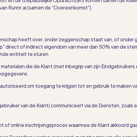
 en de toepasselijke Opdracht(en) vormen samen de volled
 van Runnr.ai (samen de "Overeenkomst").
eggenschap heeft over, onder zeggenschap staat van, of ond
p" direct of indirect eigendom van meer dan 50% van de ste
de entiteit te sturen.
materialen die de Klant (met inbegrip van zijn Eindgebruikers 
iksgegevens.
utoriseerd om toegang te krijgen tot en gebruik te maken van
ebruiker van de Klant) communiceert via de Diensten, zoals 
t of online inschrijvingsproces waarmee de Klant akkoord ga