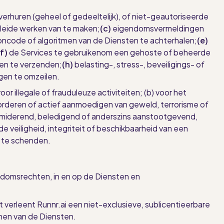
verhuren (geheel of gedeeltelijk), of niet-geautoriseerde
eleide werken van te maken;
(c)
eigendomsvermeldingen
oncode of algoritmen van de Diensten te achterhalen;
(e)
(f)
de Services
te gebruiken
om een gehoste of beheerde
en te verzenden;
(h)
belasting-, stress-, beveiligings- of
gen te omzeilen.
or illegale of frauduleuze activiteiten; (b) voor het
orderen of actief aanmoedigen van geweld, terrorisme of
intimiderend, beledigend of anderszins aanstootgevend,
veiligheid, integriteit of beschikbaarheid van een
 te schenden.
ndomsrechten, in en op de Diensten en
t verleent Runnr.ai een niet-exclusieve, sublicentieerbare
enen van de Diensten.