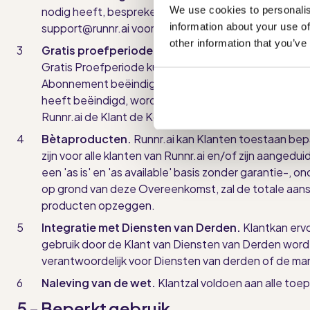
We use cookies to personalis
nodig heeft, bespreken de partijen de reikwijdte va
information about your use of
support@runnr.ai voor ondersteuningsverzoeken.
other information that you’ve
Gratis proefperiode.
Runnr
.ai kan nieuwe Klanten 
Gratis Proefperiode kunnen bepaalde Diensten beper
Abonnement beëindigen door een kennisgeving te st
heeft beëindigd, wordt dit automatisch doorgeschov
Runnr.ai de Klant de Kosten voor Directe Berichten 
Bètaproducten.
Runnr
.ai kan Klanten toestaan bep
zijn voor alle klanten van Runnr.ai en/of zijn aangedu
een 'as is' en 'as available' basis zonder garantie-
op grond van deze Overeenkomst, zal de totale aanspr
producten opzeggen.
Integratie met Diensten van Derden.
Klant
kan erv
gebruik door de Klant van Diensten van Derden word
verantwoordelijk voor Diensten van derden of de man
Naleving van de wet.
Klant
zal voldoen aan alle toe
5 - Beperkt gebruik