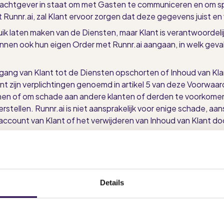
rachtgever in staat om met Gasten te communiceren en om sp
unnr.ai, zal Klant ervoor zorgen dat deze gegevens juist en vo
bruik laten maken van de Diensten, maar Klant is verantwoordeli
 kunnen ook hun eigen Order met Runnr.ai aangaan, in welk geval
gang van Klant tot de Diensten opschorten of Inhoud van Klant 
nt zijn verplichtingen genoemd in artikel 5 van deze Voorwaar
en of om schade aan andere klanten of derden te voorkomen.
stellen. Runnr.ai is niet aansprakelijk voor enige schade, aan
ccount van Klant of het verwijderen van Inhoud van Klant doo
 beschikbaar te houden. Wij kunnen echter geen ononderbroken
evel agreement. Onze Diensten kunnen tijdelijk niet beschikb
an hardwarestoringen, stroomuitval of storingen van externe 
Details
emen waarop de Services steunen, te beperken of te voorko
n om de Klant vooraf op de hoogte te stellen van een gepland
mbinatie met de ondersteuning die wordt aangeboden via http