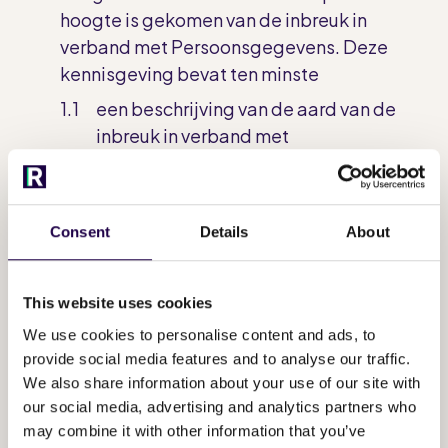
hoogte is gekomen van de inbreuk in
verband met Persoonsgegevens. Deze
kennisgeving bevat ten minste
een beschrijving van de aard van de
inbreuk in verband met
Persoonsgegevens;
het contactpunt waar meer informatie
over de inbreuk in verband met
Consent
Details
About
persoonsgegevens kan worden
verkregen;
This website uses cookies
de waarschijnlijke gevolgen van de
We use cookies to personalise content and ads, to
inbreuk in verband met
provide social media features and to analyse our traffic.
Persoonsgegevens; en
We also share information about your use of our site with
de maatregelen die zijn genomen of
our social media, advertising and analytics partners who
worden voorgesteld om de inbreuk in
may combine it with other information that you’ve