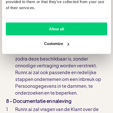
verband met persoonsgegevens aan
provided to them or that they’ve collected from your use
of their services.
te pakken, inclusief het beperken van
de mogelijke negatieve gevolgen.
Wanneer het voor Runnr.ai niet mogelijk is
Allow all
om al deze informatie tegelijkertijd te
verstrekken, zal de eerste kennisgeving de
Customize
informatie bevatten die op dat moment
beschikbaar is. Verdere informatie zal,
zodra deze beschikbaar is, zonder
onnodige vertraging worden verstrekt.
Runnr.ai zal ook passende en redelijke
stappen ondernemen om een inbreuk op
Persoonsgegevens in te dammen, te
onderzoeken en te beperken.
8 - Documentatie en naleving
Runnr.ai zal vragen van de Klant over de