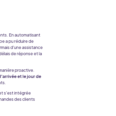
ients. En automatisant
e a pu réduire de
ormais d'une assistance
délais de réponse et la
manière proactive
.
l'arrivée et le jour de
nts.
t s'est intégrée
mandes des clients