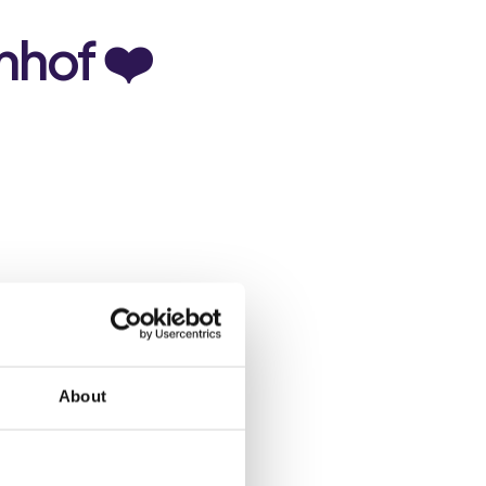
mhof ❤️
 de temps à répondre
e.
 instantanées, de jour
About
e à une communication