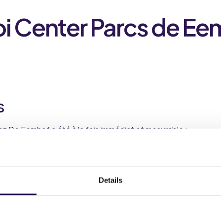
i Center Parcs de Ee
s
ez De Eemhof a été à la fois immédiat et mesurable :
es manuels
: Le personnel passe désormais beaucoup moins
utine, ce qui réduit la pression pendant les périodes de point
onse plus rapides
: Les clients reçoivent des réponses quasi
Details
ue des clients
: Le retour d'information s'est amélioré grâc