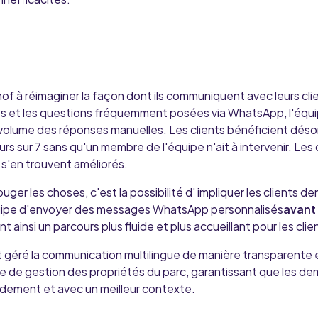
of à réimaginer la façon dont ils communiquent avec leurs cl
 et les questions fréquemment posées via WhatsApp, l'équip
e volume des réponses manuelles. Les clients bénéficient dés
urs sur 7 sans qu'un membre de l'équipe n'ait à intervenir. Les 
 s'en trouvent améliorés.
uger les choses, c'est la possibilité d'
impliquer les
clients de
équipe d'envoyer des messages WhatsApp personnalisés
avant 
nt ainsi un parcours plus fluide et plus accueillant pour les clie
 géré la communication multilingue de manière transparente e
 de gestion des propriétés du parc, garantissant que les de
pidement et avec un meilleur contexte.