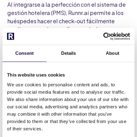
Al integrarse a la perfección con el sistema de
gestión hotelera (PMS), Runnr.ai permite a los
huéspedes hacer el check-out fácilmente
mediante un enlace en línea enviado por
Whatsapp.
4. Notificación posterior a la salida y
Consent
Details
About
encuesta
This website uses cookies
Hoy en día, en el sector de la hostelería, es más
que esencial recabar opiniones y aprovechar la
We use cookies to personalise content and ads, to
provide social media features and to analyse our traffic.
mejora continua del viaje de los huéspedes.
We also share information about your use of our site with
Una vez que el cliente ha abandonado el
our social media, advertising and analytics partners who
establecimiento, el hotel puede enviar una
may combine it with other information that you’ve
notificación posterior a la salida que contenga
provided to them or that they’ve collected from your use
un formulario de comentarios junto con una
of their services.
sincera nota de agradecimiento.