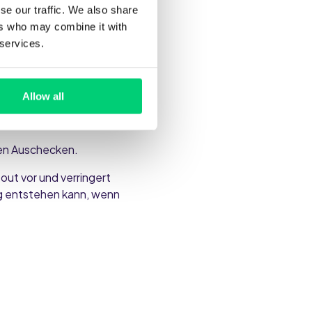
se our traffic. We also share
ers who may combine it with
g von
 services.
chtigung kann
Allow all
ten Auschecken.
ut vor und verringert
ung entstehen kann, wenn