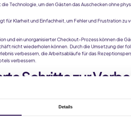
 die Technologie, um den Gästen das Auschecken ohne physi
t für Klarheit und Einfachheit, um Fehler und Frustration zu 
n und ein unorganisierter Checkout-Prozess können die Gäs
eschäft nicht wiederholen können. Durch die Umsetzung der fo
lebnis verbessern, die Arbeitsabläufe für das Rezeptionsper
otels verbessern.
rte Schritte zur Verb
ckout-Prozesses in I
Details
sieren Sie Benachrichtigungen 