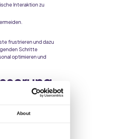
sche Interaktion zu
vermeiden.
te frustrieren und dazu
lgenden Schritte
sonal optimieren und
esserung
hrem
About
vor dem