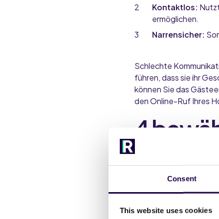
Kontaktlos:
Nutzt
ermöglichen.
Narrensicher:
Sorg
Schlechte Kommunikatio
führen, dass sie ihr G
können Sie das Gästeer
den Online-Ruf Ihres H
4 bewäh
des Che
Hotel
Consent
1. Automati
This website uses cookies