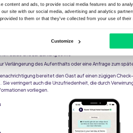
e content and ads, to provide social media features and to analy
 our site with our social media, advertising and analytics partn
 Checkout-Prozess zu gewährleisten, ist die Automatisierun
 provided to them or that they’ve collected from your use of their
vor dem Checkout
sehr zu empfehlen. Eine solche Benachri
Customize
ckouts,
enen Saldo und zur Zahlung sowie
zur Verlängerung des Aufenthalts oder eine Anfrage zum spä
Benachrichtigung bereitet den Gast auf einen zügigen Check-o
te. Sie verringert auch die Unzufriedenheit, die durch Verwirr
formationen vorliegen.
u
g