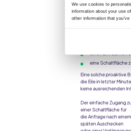
Checkout
We use cookies to personalis
information about your use of
Um einen reibungslosen
other information that you’ve
Benachrichtigungen 
Folgendes beinhalten
Zeitpunkt des Che
einen Link zum off
eine Schaltfläche 
Eine solche proaktive 
die Eile in letzter Minu
keine ausreichenden In
Der einfache Zugang z
einer Schaltfläche für
die Anfrage nach einem
späten Auschecken
oder einer Verlängerun