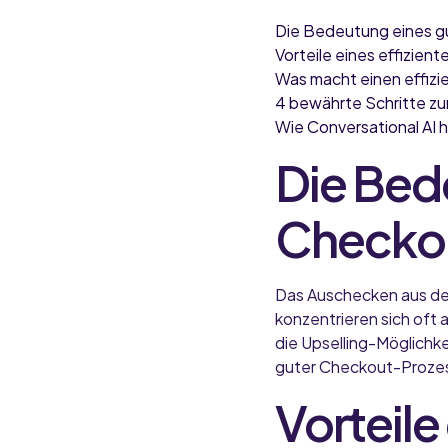
Die Bedeutung eines 
Vorteile eines effizie
Was macht einen effiz
4 bewährte Schritte z
Wie Conversational AI 
Die Bed
Checko
Das Auschecken aus dem 
konzentrieren sich oft 
die Upselling-Möglichk
guter Checkout-Prozess
Vorteile