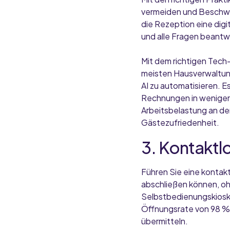
vermeiden und Beschwe
die Rezeption eine digi
und alle Fragen beantw
Mit dem richtigen Tech-
meisten Hausverwaltung
AI zu automatisieren. E
Rechnungen in weniger 
Arbeitsbelastung an de
Gästezufriedenheit.
3. Kontaktl
Führen Sie eine konta
abschließen können, oh
Selbstbedienungskioske
Öffnungsrate von 98 %
übermitteln.