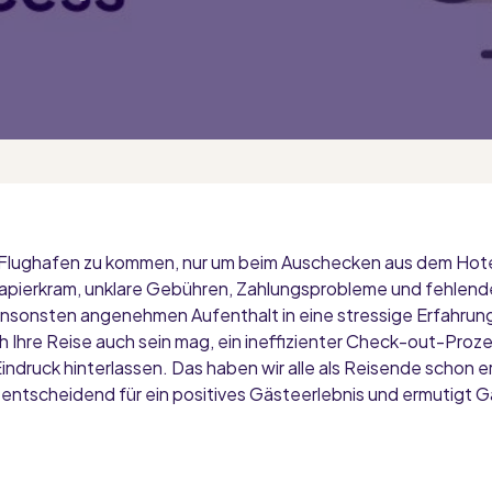
m Flughafen zu kommen, nur um beim Auschecken aus dem Hotel
apierkram, unklare Gebühren, Zahlungsprobleme und fehlen
nsonsten angenehmen Aufenthalt in eine stressige Erfahrun
ch Ihre Reise auch sein mag, ein ineffizienter Check-out-Proz
ndruck hinterlassen. Das haben wir alle als Reisende schon er
ntscheidend für ein positives Gästeerlebnis und ermutigt Gäs