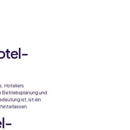
otel-
. Hoteliers
ie Betriebsplanung und
eutung ist, ist ein
hinterlassen.
el-