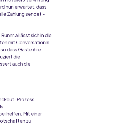
d nun erwartet, dass
elle Zahlung sendet -
nnr.ai lässt sich in die
ten mit Conversational
 so dass Gäste ihre
ziert die
ssert auch die
heckout-Prozess
s,
 helfen. Mit einer
Botschaften zu