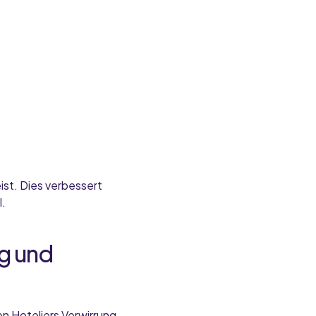
ist. Dies verbessert
l.
ng und
n Hoteliers Verwirrung