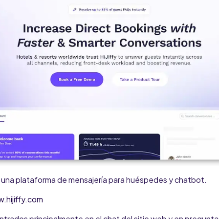
es una plataforma de mensajería para huéspedes y chatbot.
.hijiffy.com
ntrados principalmente en el chat del sitio web y en preguntas