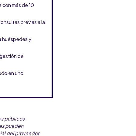
s con más de 10
onsultas previas a la
ra huéspedes y
 gestión de
odo en uno.
os públicos
res pueden
ial del proveedor