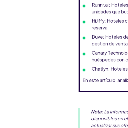
Runnr.ai
:
Hoteles,
unidades que bus
HiJiffy
: Hoteles c
reserva.
Duve:
Hoteles de
gestión de ventas
Canary Technolo
huéspedes con c
Chatlyn:
Hoteles 
En este artículo, ana
Nota:
La
informac
disponibles en 
actualizar sus of