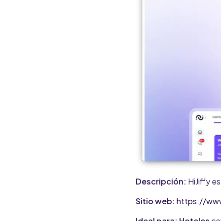
Descripción:
HiJiffy 
Sitio web:
https://www
Ideal para: Hoteles
ce