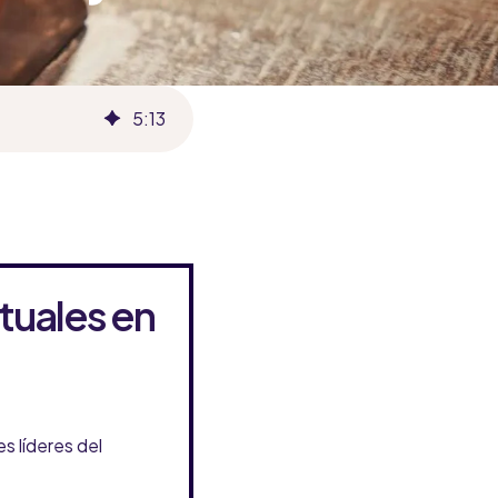
5
:
13
rtuales en
es líderes del