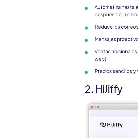
Automatiza hasta el
después de la salid
Reduce los correos
Mensajes proactiv
Ventas adicionales 
web)
Precios sencillos y
2. HiJiffy