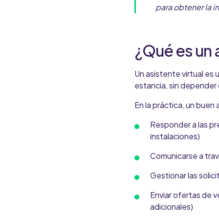
para obtener la 
¿Qué es un a
Un
asistente virtual es
u
estancia, sin depender
En la práctica, un buen 
Responder a las pr
instalaciones)
Comunicarse a tra
Gestionar las solici
Enviar ofertas de 
adicionales)