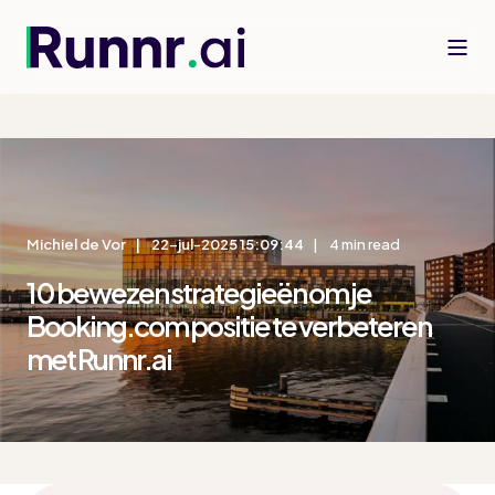
Michiel de Vor
22-jul-2025 15:09:44
4 min read
10 bewezen strategieën om je
Booking.com positie te verbeteren
met Runnr.ai