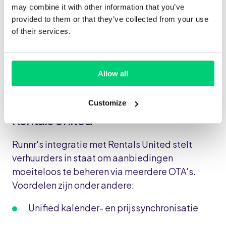
may combine it with other information that you’ve
Speciale feestdagen of lokale
provided to them or that they’ve collected from your use
evenementen
of their services.
Combineer dit met de analyses van Runnr om
de beste momenten te bepalen om te
Allow all
investeren.
10. Stroomlijn alles met Runnr +
Customize
Rentals United
Runnr's integratie met Rentals United stelt
verhuurders in staat om aanbiedingen
moeiteloos te beheren via meerdere OTA's.
Voordelen zijn onder andere:
Unified kalender- en prijssynchronisatie