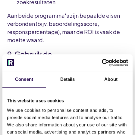
zoekresultaten
Aan beide programma's zijn bepaalde eisen
verbonden (bijv. beoordelingsscore,
responspercentage), maar de ROI is vaak de
moeite waard.
9. Gebruik de
zichtbaarheidsversterker van
Booking.com (strategisch)
Consent
Details
About
Met deze pay-per-click functie kunt u uw
zichtbaarheid tijdelijk vergroten. Gebruik het
This website uses cookies
tijdens:
We use cookies to personalise content and ads, to
Laagseizoen om boekingen te verhogen
provide social media features and to analyse our traffic.
We also share information about your use of our site with
Last-minute beschikbaarheid
our social media, advertising and analytics partners who