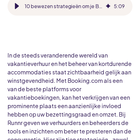
10 bewezen strategieën om je Booking.com positie te verbeteren met Runnr.ai
5
:
09
In de steeds veranderende wereld van
vakantieverhuur en het beheer van kortdurende
accommodaties staat zichtbaarheid gelijk aan
winstgevendheid. Met Booking.com als een
van de beste platforms voor
vakantieboekingen, kan het verkrijgen van een
prominente plaats een aanzienlijke invloed
hebben op uw bezettingsgraad en omzet. Bij
Runnr geven we verhuurders en beheerders de
tools en inzichten om beter te presteren dan de
concurrentie. Hier zijn tien strategieën - zowel