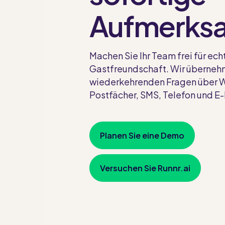
Aufmerksa
Machen Sie Ihr Team frei für ech
Gastfreundschaft. Wir überneh
wiederkehrenden Fragen über 
Postfächer, SMS, Telefon und E-
Planen Sie eine Demo
Versuchen Sie Runnr.ai