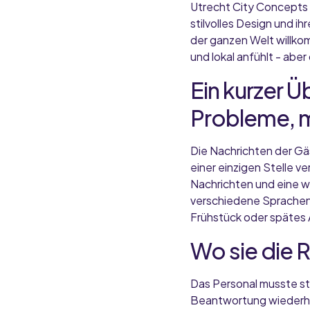
Utrecht City Concepts b
stilvolles Design und i
der ganzen Welt willkom
und lokal anfühlt - ab
Ein kurzer Ü
Probleme, m
Die Nachrichten der Gä
einer einzigen Stelle 
Nachrichten und eine w
verschiedene Sprachen 
Frühstück oder spätes 
Wo sie die 
Das Personal musste st
Beantwortung wiederhol