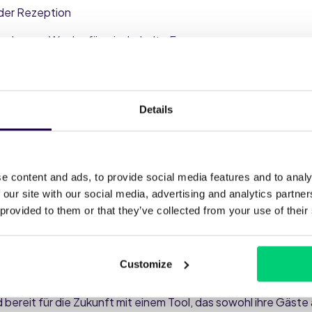
der Rezeption
unden pro Woche für wiederholte Fragen
denheit dank schnellerer und persönlicherer Antworten
 Upsells wie Frühstück und Parken
Details
t reibungsloser. Die Gäste fühlen sich gesehen und unterstüt
eit und mehr Ruhe während der arbeitsreichen Schichten.
t die perfekte Balance zwischen digitalem Komfort und pers
e content and ads, to provide social media features and to analy
 implementieren, lieferte schnell Ergebnisse, und sowohl un
 our site with our social media, advertising and analytics partn
lieben es."
 provided to them or that they’ve collected from your use of their
, Generaldirektorin der Gruppe
als Nächstes?
Customize
betreibt die Gästekommunikation jetzt mit mehr Klarheit, me
 bereit für die Zukunft mit einem Tool, das sowohl ihre Gäste 