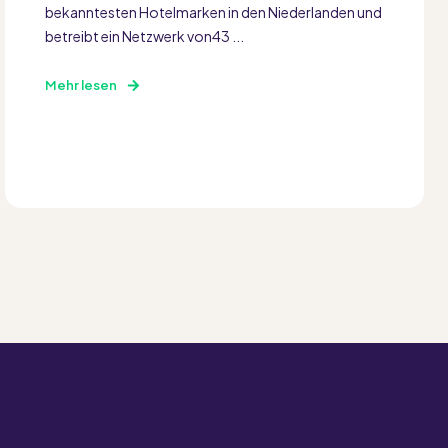
bekanntesten Hotelmarken in den Niederlanden und
betreibt ein Netzwerk von43 ...
Mehr lesen