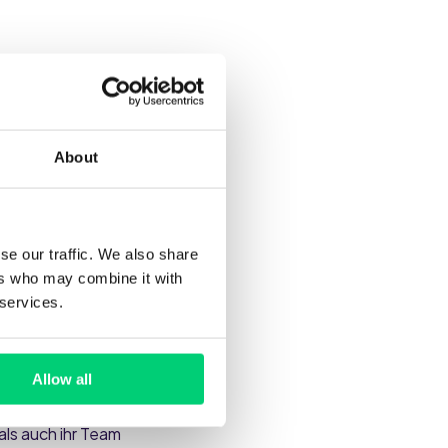
About
zt. Und das Front-
önlichem Service.
se our traffic. We also share
sere Gäste als
ers who may combine it with
 services.
Allow all
hr Vertrauen und
als auch ihr Team