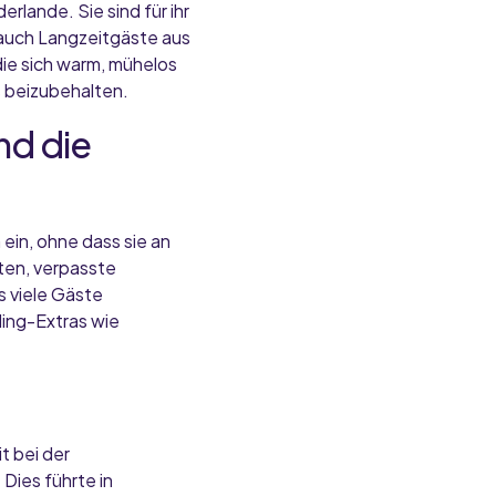
rlande. Sie sind für ihr
 auch Langzeitgäste aus
die sich warm, mühelos
s beizubehalten.
nd die
in, ohne dass sie an
ten, verpasste
s viele Gäste
ing-Extras wie
t bei der
Dies führte in