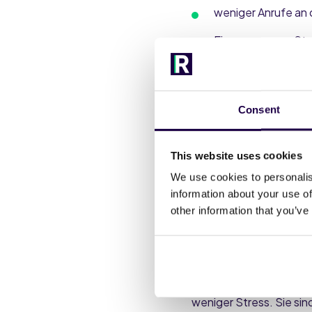
weniger Anrufe an 
Einsparung von St
höhere Gästezufrie
mehr Einnahmen aus
Consent
Das Einchecken verläuf
Office-Team hat mehr Z
This website uses cookies
"Runnr.ai schaff
We use cookies to personalis
Es war einfach zu
information about your use of
auch unser Team 
other information that you’ve
- Lisette Linders
Was kommt 
Utrecht City Concepts 
weniger Stress. Sie sind