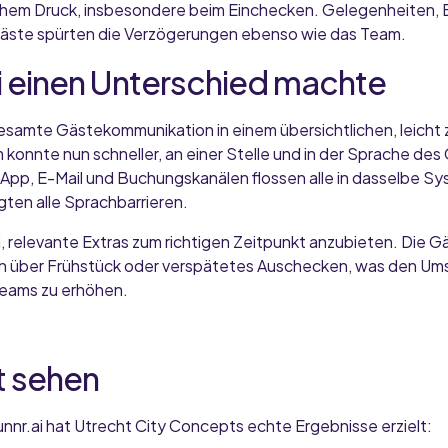
chem Druck, insbesondere beim Einchecken. Gelegenheiten, E
Gäste spürten die Verzögerungen ebenso wie das Team.
i einen Unterschied machte
gesamte Gästekommunikation in einem übersichtlichen, leicht
konnte nun schneller, an einer Stelle und in der Sprache de
pp, E-Mail und Buchungskanälen flossen alle in dasselbe S
ten alle Sprachbarrieren.
i, relevante Extras zum richtigen Zeitpunkt anzubieten. Die G
n über Frühstück oder verspätetes Auschecken, was den Ums
Teams zu erhöhen
.
t sehen
nnr.ai hat Utrecht City Concepts echte Ergebnisse erzielt: