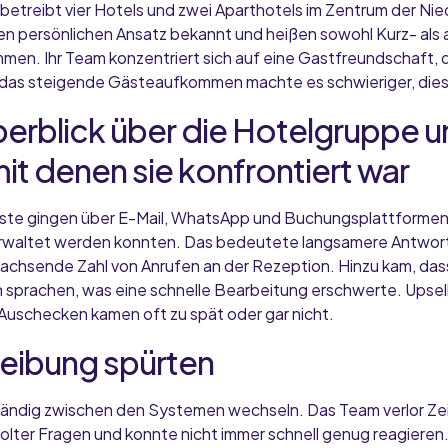
etreibt vier Hotels und zwei Aparthotels im Zentrum der Niede
hren persönlichen Ansatz bekannt und heißen sowohl Kurz- als
men. Ihr Team konzentriert sich auf eine Gastfreundschaft, 
er das steigende Gästeaufkommen machte es schwieriger, die
berblick über die Hotelgruppe u
it denen sie konfrontiert war
ste gingen über E-Mail, WhatsApp und Buchungsplattformen e
verwaltet werden konnten. Das bedeutete langsamere Antwor
achsende Zahl von Anrufen an der Rezeption. Hinzu kam, das
sprachen, was eine schnelle Bearbeitung erschwerte. Upsell
Auschecken kamen oft zu spät oder gar nicht.
Reibung spürten
ändig zwischen den Systemen wechseln. Das Team verlor Zei
ter Fragen und konnte nicht immer schnell genug reagieren. 