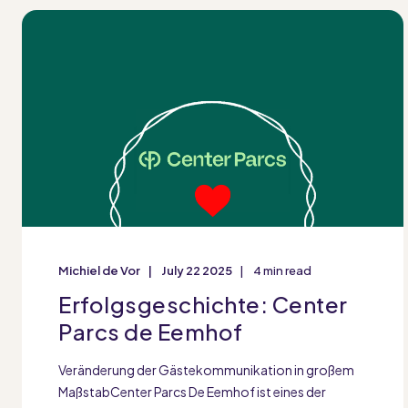
Michiel de Vor
July 22 2025
4 min read
Erfolgsgeschichte: Center
Parcs de Eemhof
Veränderung der Gästekommunikation in großem
MaßstabCenter Parcs De Eemhof ist eines der