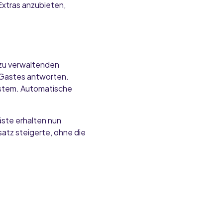
xtras anzubieten,
 zu verwaltenden
s Gastes antworten.
ystem. Automatische
äste erhalten nun
atz steigerte, ohne die