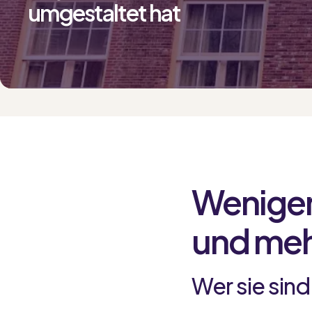
umgestaltet hat
Weniger
und meh
Wer sie sind