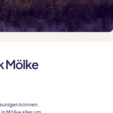
k Mölke
leunigen können.
in Mölke alles um