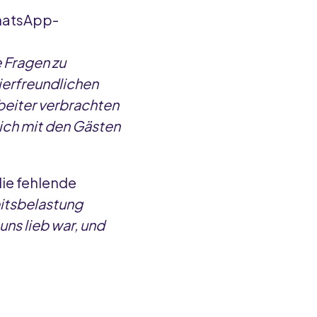
hatsApp-
e Fragen zu
ierfreundlichen
beiter verbrachten
lich mit den Gästen
ie fehlende
eitsbelastung
ns lieb war, und