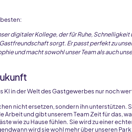
 besten:
nser digitaler Kollege, der für Ruhe, Schnelligkeit
astfreundschaft sorgt. Er passt perfekt zu unse
ophie und macht sowohl unser Team als auch uns
Zukunft
ss KI in der Welt des Gastgewerbes nur noch wer
chen nicht ersetzen, sondern ihn unterstützen. 
 Arbeit und gibt unserem Team Zeit für das, was
 Gäste wie zu Hause fühlen. Sie wird zu einer ech
endwann wird sie wohl mehr über unseren Park w