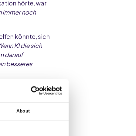
ation hörte, war
ch immer noch
elfen könnte, sich
enn KI die sich
m darauf
in besseres
, das Mölke-
hon nach wenigen
About