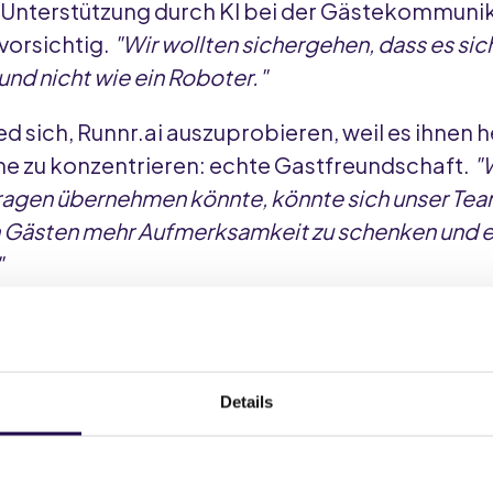
r Unterstützung durch KI bei der Gästekommunik
 vorsichtig.
"Wir wollten sichergehen, dass es si
und nicht wie ein Roboter."
 sich, Runnr.ai auszuprobieren, weil es ihnen h
he zu konzentrieren: echte Gastfreundschaft.
"W
agen übernehmen könnte, könnte sich unser Tea
n Gästen mehr Aufmerksamkeit zu schenken und e
"
eibungslos. "
Die KI lernte schnell unseren Tonfall
er.
"Sie reagierte schneller als erwartet, und sc
den Unterschied feststellen."
Details
ändert hat