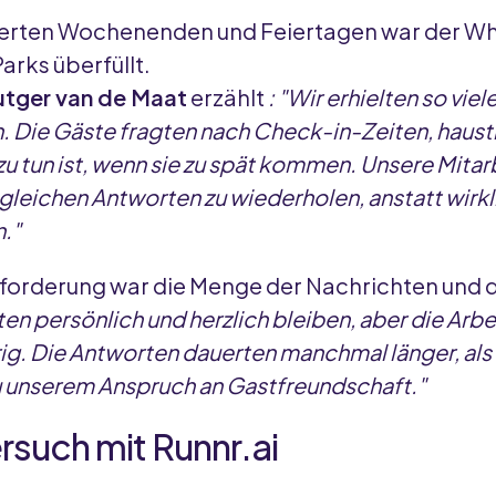
tierten Wochenenden und Feiertagen war der W
arks überfüllt.
utger van de Maat
erzählt
: "Wir erhielten so viel
 Die Gäste fragten nach Check-in-Zeiten, haust
u tun ist, wenn sie zu spät kommen. Unsere Mitar
e gleichen Antworten zu wiederholen, anstatt wirk
n."
forderung war die Menge der Nachrichten und d
ten persönlich und herzlich bleiben, aber die Arb
g. Die Antworten dauerten manchmal länger, als u
u unserem Anspruch an Gastfreundschaft."
rsuch mit Runnr.ai