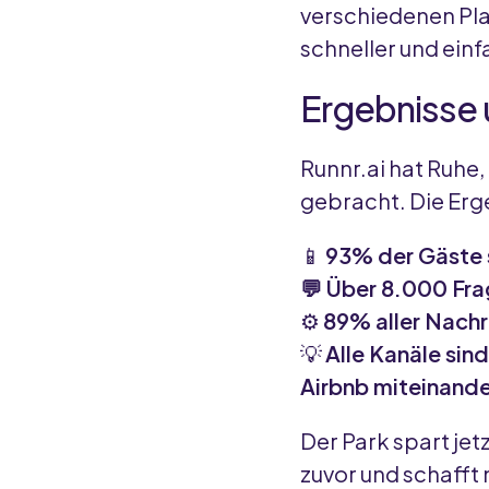
verschiedenen Pl
schneller und ein
Ergebnisse
Runnr.ai hat Ruhe
gebracht. Die Erg
📱
93% der Gäste 
💬 Über 8.000 Fr
⚙️
89% aller Nachr
💡
Alle Kanäle sin
Airbnb miteinand
Der Park spart jet
zuvor und schafft