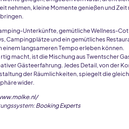
 Zeit nehmen, kleine Momente genießen und Zeit 
bringen.
lamping-Unterkünfte, gemütliche Wellness-Cot
, Campingplätze und ein gemütliches Restaura
in einem langsameren Tempo erleben können.
rtig macht, ist die Mischung aus Twentscher G
ativer Gästeerfahrung. Jedes Detail, von der 
estaltung der Räumlichkeiten, spiegelt die gleic
phäre wider.
www.molke.nl/
tungssystem:
Booking Experts