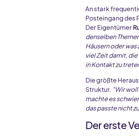
An stark frequen
Posteingang des P
Der Eigentümer
R
denselben Themen.
Häusern oder was z
viel Zeit damit, di
in Kontakt zu trete
Die größte Heraus
Struktur.
"Wir woll
machte es schwieri
das passte nicht z
Der erste Ve