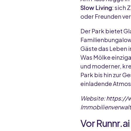
Slow Living
: sich
oder Freunden ver
Der Park bietet G
Familienbungalows
Gäste das Leben 
Was Mölke einziga
und moderner, kre
Park bis hin zur G
einladende Atmos
Website:
https://
Immobilienverwal
Vor Runnr.ai