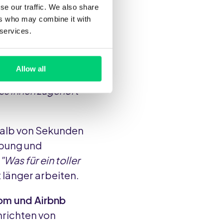
se our traffic. We also share
zt. Sie haben mehr
ers who may combine it with
 services.
eerlebnisse zu
Allow all
tworten, auch
ass ihnen zugehört
halb von Sekunden
ibung und
 "Was für ein toller
 länger arbeiten.
om und Airbnb
hrichten von