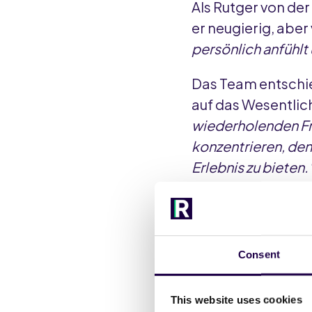
Als Rutger von de
er neugierig, aber
persönlich anfühlt 
Das Team entschied
auf das Wesentlic
wiederholenden Fr
konzentrieren, de
Erlebnis zu bieten.
Der Start verlief r
Gefühl",
sagt Rutg
Tagen konnten wir 
Consent
Was sich ge
This website uses cookies