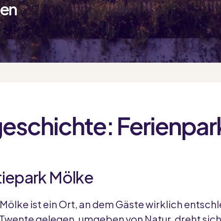
gen
geschichte: Ferienpar
iepark Mölke
Mölke ist ein Ort, an dem Gäste wirklich entsch
 Twente gelegen, umgeben von Natur, dreht sich 