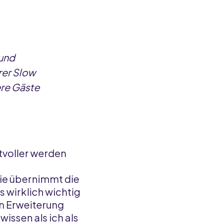
 und
rer Slow
ere Gäste
tvoller werden
Sie übernimmt die
 wirklich wichtig
ten Erweiterung
issen als ich als