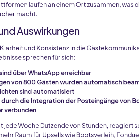
attformen laufen an einem Ort zusammen, was 
facher macht.
 und Auswirkungen
, Klarheit und Konsistenz in die Gästekommunik
ebnisse sprechen für sich:
sind über WhatsApp erreichbar
agen von 800 Gästen wurden automatisch bean
ichten sind automatisiert
d durch die Integration der Posteingänge von 
er verbunden
zt jede Woche Dutzende von Stunden, reagiert sc
 mehr Raum für Upsells wie Bootsverleih, Fondu