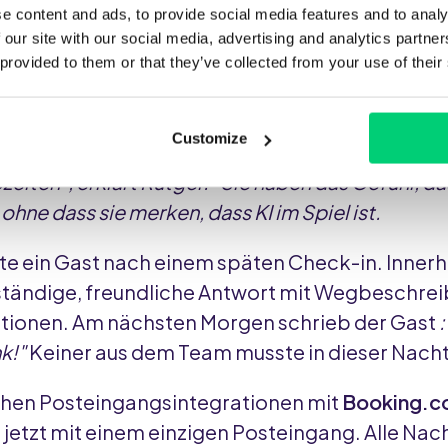
einsetzen, ist die größte Veränderung die
Ruhe
.
e content and ads, to provide social media features and to analy
ch nicht mehr durch ständige Nachrichten gehet
 our site with our social media, advertising and analytics partn
 provided to them or that they’ve collected from your use of their
enken, kreativ zu sein und unvergessliche Gäst
Customize
n jetzt schnelle, freundliche und vollständige An
zeiten", erklärt Rutger. "Sie haben das Gefühl, d
ohne dass sie merken, dass KI im Spiel ist.
te ein Gast nach einem späten Check-in. Inner
ollständige, freundliche Antwort mit Wegbeschre
tionen. Am nächsten Morgen schrieb der Gast
:
k!"
Keiner aus dem Team musste in dieser Nacht
chen Posteingangsintegrationen mit
Booking.c
 jetzt mit einem einzigen Posteingang. Alle Nac