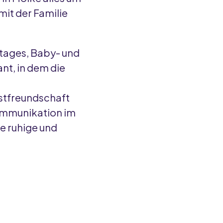
mit der Familie
tages, Baby- und
nt, in dem die
astfreundschaft
Kommunikation im
he ruhige und