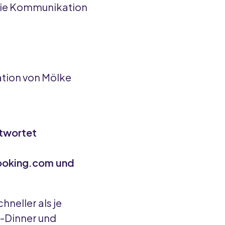
die Kommunikation
ation von Mölke
twortet
Booking.com und
hneller als je
e-Dinner und