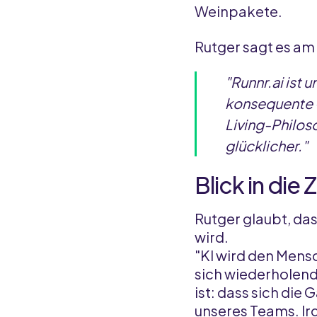
Weinpakete.
Rutger sagt es am
"Runnr.ai ist u
konsequente G
Living-Philos
glücklicher."
Blick in die 
Rutger glaubt, da
wird.
"KI wird den Mens
sich wiederholende
ist: dass sich die
unseres Teams. Irg